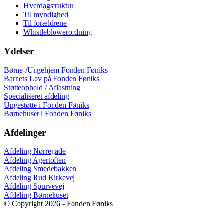
Hverdagstruktur
Til myndighed
Til forældrene
Whistleblowerordning
Ydelser
Børne-/Ungehjem Fonden Føniks
Barnets Lov på Fonden Føniks
Støtteophold / Aflastning
Specialiseret afdeling
Ungestøtte i Fonden Føniks
Børnehuset i Fonden Føniks
Afdelinger
Afdeling Nørregade
Afdeling Agertoften
Afdeling Smedebakken
Afdeling Rud Kirkevej
Afdeling Spurvevej
Afdeling Børnehuset
© Copyright 2026 - Fonden Føniks