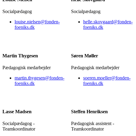
Socialpædagog
Socialpædagog
louise.nielsen@fonden-
helle.skovgaard@fonden-
foeniks.dk
foeniks.dk
Martin Thygesen
Søren Møller
Pædagogisk medarbejder
Pædagogisk medarbejder
martin.thygesen@fonden-
soeren.moeller@fonden-
foeniks.dk
foeniks.dk
Lasse Madsen
Steffen Henriksen
Socialpædagog -
Pædagogisk assistent -
Teamkoordinator
Teamkoordinator