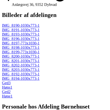
Anlægsvej 36, 9352 Dybvad
Billeder af afdelingen
IMG_8190-1030x773-1
IMG_8191-1030x773-1
IMG_8193-1030x773-1
IMG_8196-1030x773-1
IMG_8197-773x1030-1
IMG_8198-1030x773-1
IMG_8199-773x1030-1
IMG_8200-1030x773-1
IMG_8201-1030x773-1
IMG_8202-1030x773-1
IMG_8203-1030x773-1
IMG_8192-1030x773-1
IMG_8194-1030x773-1
Ged3
Høns1
Ged2
Høne1
Personale hos Afdeling Børnehuset