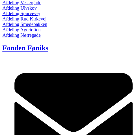
Afdeling Vestergade
Afdeling Ulvskov
Afdeling Spurvevej
Afdeling Rud Kirkevej
Afdeling Smedebakken
Afdeling Agertoften
Afdeling Nørregade
Fonden Føniks