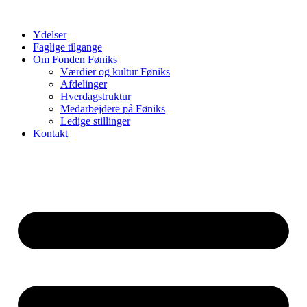
Videre
til
Ydelser
indhold
Faglige tilgange
Om Fonden Føniks
Værdier og kultur Føniks
Afdelinger
Hverdagstruktur
Medarbejdere på Føniks
Ledige stillinger
Kontakt