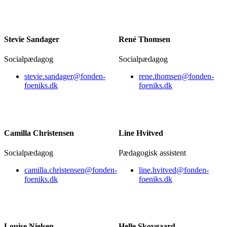
Stevie Sandager
René Thomsen
Socialpædagog
Socialpædagog
stevie.sandager@fonden-
rene.thomsen@fonden-
foeniks.dk
foeniks.dk
Camilla Christensen
Line Hvitved
Socialpædagog
Pædagogisk assistent
camilla.christensen@fonden-
line.hvitved@fonden-
foeniks.dk
foeniks.dk
Louise Nielsen
Helle Skovgaard