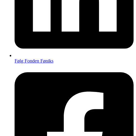
Følg Fonden Føniks