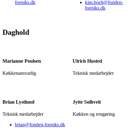
foeniks.dk
kim.boelt@fonden-
foeniks.dk
Daghold
Marianne Poulsen
Ulrich Husted
Køkkenansvarlig
Teknisk medarbejder
Brian Lystlund
Jytte Solhveit
Teknisk medarbejder
Køkken og rengøring
brian@fonden-foeniks.dk