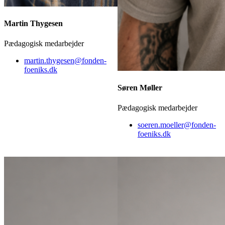
Martin Thygesen
Pædagogisk medarbejder
martin.thygesen@fonden-
foeniks.dk
Søren Møller
Pædagogisk medarbejder
soeren.moeller@fonden-
foeniks.dk