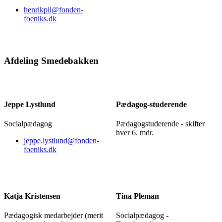
henrikpil@fonden-
foeniks.dk
Afdeling Smedebakken
Jeppe Lystlund
Pædagog-studerende
Socialpædagog
Pædagogstuderende - skifter
hver 6. mdr.
jeppe.lystlund@fonden-
foeniks.dk
Katja Kristensen
Tina Pleman
Pædagogisk medarbejder (merit
Socialpædagog -