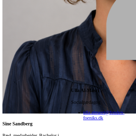
Ulla Al-Masri
Socialpædagog
ulla.almasri@fonden-
foeniks.dk
Sine Sandberg
Pæd. medarbejder. Bachelor i