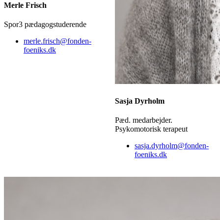
Merle Frisch
Spor3 pædagogstuderende
merle.frisch@fonden-
foeniks.dk
Sasja Dyrholm
Pæd. medarbejder.
Psykomotorisk terapeut
sasja.dyrholm@fonden-
foeniks.dk