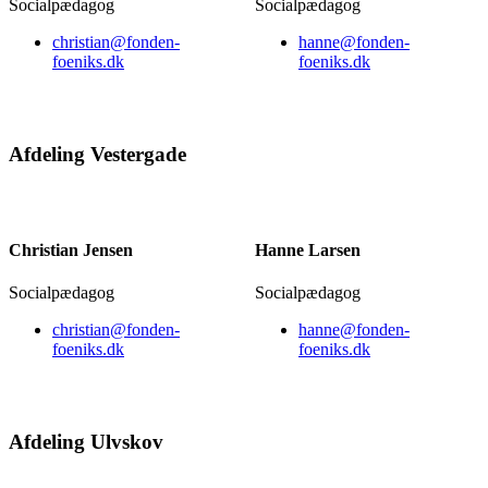
Socialpædagog
Socialpædagog
christian@fonden-
hanne@fonden-
foeniks.dk
foeniks.dk
Afdeling Vestergade
Christian Jensen
Hanne Larsen
Socialpædagog
Socialpædagog
christian@fonden-
hanne@fonden-
foeniks.dk
foeniks.dk
Afdeling Ulvskov