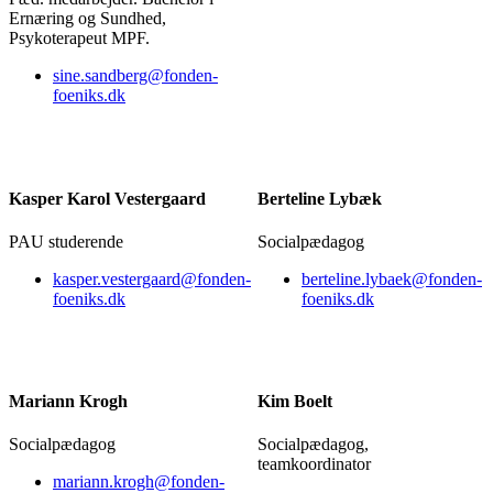
Ernæring og Sundhed,
Psykoterapeut MPF.
sine.sandberg@fonden-
foeniks.dk
Kasper Karol Vestergaard
Berteline Lybæk
PAU studerende
Socialpædagog
kasper.vestergaard@fonden-
berteline.lybaek@fonden-
foeniks.dk
foeniks.dk
Mariann Krogh
Kim Boelt
Socialpædagog
Socialpædagog,
teamkoordinator
mariann.krogh@fonden-