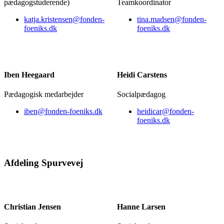
pædagogstuderende)
Teamkoordinator
katja.kristensen@fonden-
tina.madsen@fonden-
foeniks.dk
foeniks.dk
Iben Heegaard
Heidi Carstens
Pædagogisk medarbejder
Socialpædagog
iben@fonden-foeniks.dk
heidicar@fonden-
foeniks.dk
Afdeling Spurvevej
Christian Jensen
Hanne Larsen