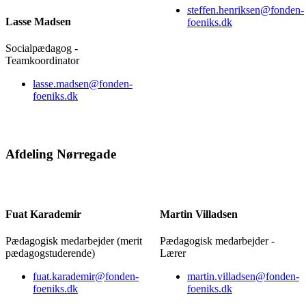
steffen.henriksen@fonden-
Lasse Madsen
foeniks.dk
Socialpædagog -
Teamkoordinator
lasse.madsen@fonden-
foeniks.dk
Afdeling Nørregade
Fuat Karademir
Martin Villadsen
Pædagogisk medarbejder (merit
Pædagogisk medarbejder -
pædagogstuderende)
Lærer
fuat.karademir@fonden-
martin.villadsen@fonden-
foeniks.dk
foeniks.dk