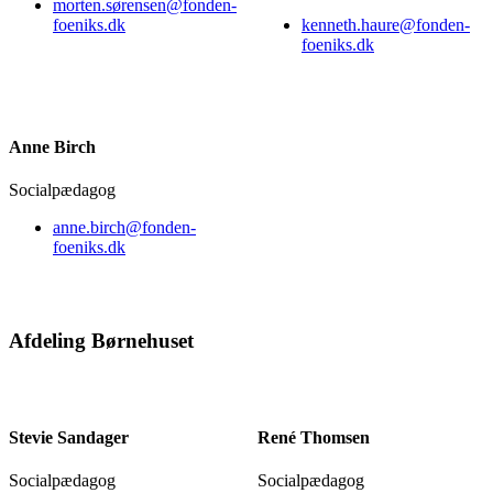
morten.sørensen@fonden-
foeniks.dk
kenneth.haure@fonden-
foeniks.dk
Anne Birch
Socialpædagog
anne.birch@fonden-
foeniks.dk
Afdeling Børnehuset
Stevie Sandager
René Thomsen
Socialpædagog
Socialpædagog