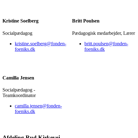
Kristine Soelberg
Britt Poulsen
Socialpædagog
Pædagogisk medarbejder, Lærer
kristine.soelberg@fonden-
britt.poulsen@fonden-
foeniks.dk
foeniks.dk
Camilla Jensen
Socialpædagog -
Teamkoordinator
camilla.jensen@fonden-
foeniks.dk
Afdeling Rud Kirkevej