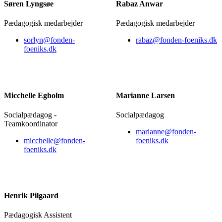
Søren Lyngsøe
Rabaz Anwar
Pædagogisk medarbejder
Pædagogisk medarbejder
sorlyn@fonden-
rabaz@fonden-foeniks.dk
foeniks.dk
Micchelle Egholm
Marianne Larsen
Socialpædagog -
Socialpædagog
Teamkoordinator
marianne@fonden-
micchelle@fonden-
foeniks.dk
foeniks.dk
Henrik Pilgaard
Pædagogisk Assistent