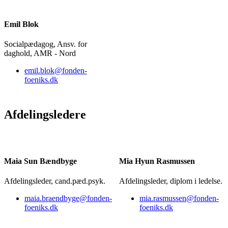
Emil Blok
Socialpædagog, Ansv. for
daghold, AMR - Nord
emil.blok@fonden-
foeniks.dk
Afdelingsledere
Maia Sun Bændbyge
Mia Hyun Rasmussen
Afdelingsleder, cand.pæd.psyk.
Afdelingsleder, diplom i ledelse.
maia.braendbyge@fonden-
mia.rasmussen@fonden-
foeniks.dk
foeniks.dk