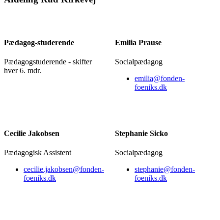
Pædagog-studerende
Emilia Prause
Pædagogstuderende - skifter
Socialpædagog
hver 6. mdr.
emilia@fonden-
foeniks.dk
Cecilie Jakobsen
Stephanie Sicko
Pædagogisk Assistent
Socialpædagog
cecilie.jakobsen@fonden-
stephanie@fonden-
foeniks.dk
foeniks.dk