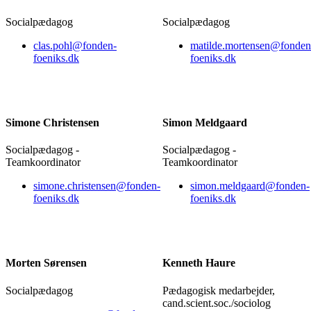
Socialpædagog
Socialpædagog
clas.pohl@fonden-
matilde.mortensen@fonden
foeniks.dk
foeniks.dk
Simone Christensen
Simon Meldgaard
Socialpædagog -
Socialpædagog -
Teamkoordinator
Teamkoordinator
simone.christensen@fonden-
simon.meldgaard@fonden-
foeniks.dk
foeniks.dk
Morten Sørensen
Kenneth Haure
Socialpædagog
Pædagogisk medarbejder,
cand.scient.soc./sociolog