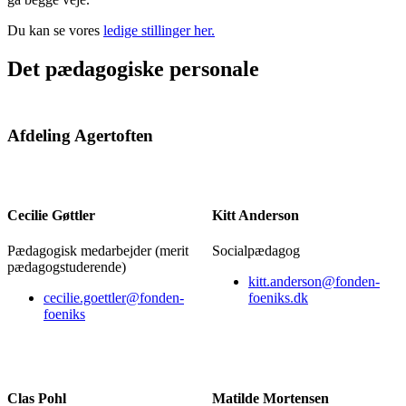
Du kan se vores
ledige stillinger her.
Det pædagogiske personale
Afdeling Agertoften
Cecilie Gøttler
Kitt Anderson
Pædagogisk medarbejder (merit
Socialpædagog
pædagogstuderende)
kitt.anderson@fonden-
cecilie.goettler@fonden-
foeniks.dk
foeniks
Clas Pohl
Matilde Mortensen