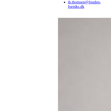
ib.thomsen@fonden-
foeniks.dk