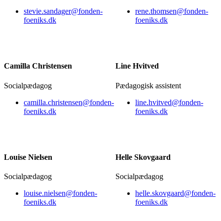
stevie.sandager@fonden-
rene.thomsen@fonden-
foeniks.dk
foeniks.dk
Camilla Christensen
Line Hvitved
Socialpædagog
Pædagogisk assistent
camilla.christensen@fonden-
line.hvitved@fonden-
foeniks.dk
foeniks.dk
Louise Nielsen
Helle Skovgaard
Socialpædagog
Socialpædagog
louise.nielsen@fonden-
helle.skovgaard@fonden-
foeniks.dk
foeniks.dk