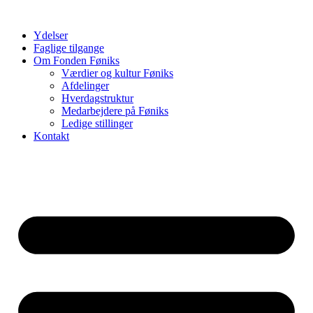
Videre
til
Ydelser
indhold
Faglige tilgange
Om Fonden Føniks
Værdier og kultur Føniks
Afdelinger
Hverdagstruktur
Medarbejdere på Føniks
Ledige stillinger
Kontakt