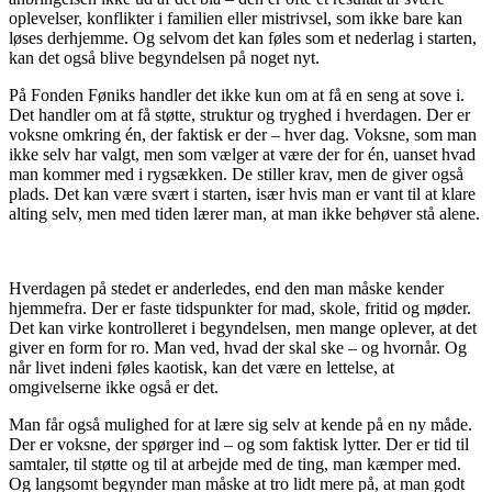
oplevelser, konflikter i familien eller mistrivsel, som ikke bare kan
løses derhjemme. Og selvom det kan føles som et nederlag i starten,
kan det også blive begyndelsen på noget nyt.
På Fonden Føniks handler det ikke kun om at få en seng at sove i.
Det handler om at få støtte, struktur og tryghed i hverdagen. Der er
voksne omkring én, der faktisk er der – hver dag. Voksne, som man
ikke selv har valgt, men som vælger at være der for én, uanset hvad
man kommer med i rygsækken. De stiller krav, men de giver også
plads. Det kan være svært i starten, især hvis man er vant til at klare
alting selv, men med tiden lærer man, at man ikke behøver stå alene.
Hverdagen på stedet er anderledes, end den man måske kender
hjemmefra. Der er faste tidspunkter for mad, skole, fritid og møder.
Det kan virke kontrolleret i begyndelsen, men mange oplever, at det
giver en form for ro. Man ved, hvad der skal ske – og hvornår. Og
når livet indeni føles kaotisk, kan det være en lettelse, at
omgivelserne ikke også er det.
Man får også mulighed for at lære sig selv at kende på en ny måde.
Der er voksne, der spørger ind – og som faktisk lytter. Der er tid til
samtaler, til støtte og til at arbejde med de ting, man kæmper med.
Og langsomt begynder man måske at tro lidt mere på, at man godt