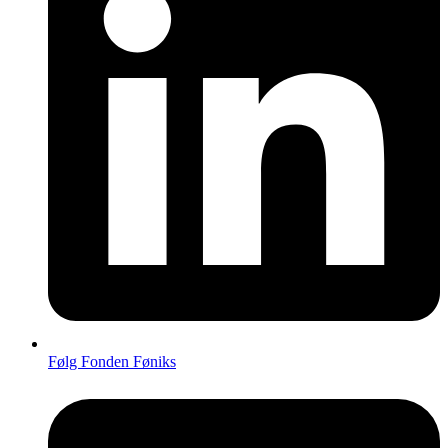
Følg Fonden Føniks