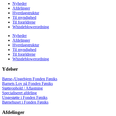
Nyheder
Afdelinger
Hverdagstruktur
Til myndighed
Til forældrene
Whistleblowerordning
Nyheder
Afdelinger
Hverdagstruktur
Til myndighed
Til forældrene
Whistleblowerordning
Ydelser
Børne-/Ungehjem Fonden Føniks
Barnets Lov på Fonden Føniks
Støtteophold / Aflastning
Specialiseret afdeling
Ungestøtte i Fonden Føniks
Børnehuset i Fonden Føniks
Afdelinger