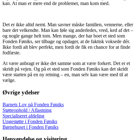
kan. At man er mere end de problemer, man kom med.
Det er ikke altid nemt. Man savner måske familien, vennerne, eller
bare det velkendte. Man kan føle sig anderledes, vred, ked af det –
og nogle gange helt tom. Men mange, der har boet et sted som
Fonden Føniks, ser tilbage og opdager, at de faktisk voksede dér.
Ikke fordi alt blev perfekt, men fordi de fik en chance for at finde
fodfæste.
At være anbragt er ikke det samme som at være forkert. Det er et
skridt på vejen. Og på et sted som Fonden Føniks kan det skridt
være starten på en ny retning – en, man selv kan være med til at
vælge.
Øvrige ydelser
Barnets Lov på Fonden Føniks
Støtteophold / Aflastning
Specialiseret afdeling
Ungestøtte i Fonden Føniks
Børnehuset i Fonden Føniks
Henvendelse og visitering