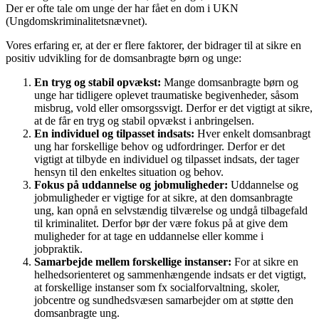
Der er ofte tale om unge der har fået en dom i UKN
(Ungdomskriminalitetsnævnet).
Vores erfaring er, at der er flere faktorer, der bidrager til at sikre en
positiv udvikling for de domsanbragte børn og unge:
En tryg og stabil opvækst:
Mange domsanbragte børn og
unge har tidligere oplevet traumatiske begivenheder, såsom
misbrug, vold eller omsorgssvigt. Derfor er det vigtigt at sikre,
at de får en tryg og stabil opvækst i anbringelsen.
En individuel og tilpasset indsats:
Hver enkelt domsanbragt
ung har forskellige behov og udfordringer. Derfor er det
vigtigt at tilbyde en individuel og tilpasset indsats, der tager
hensyn til den enkeltes situation og behov.
Fokus på uddannelse og jobmuligheder:
Uddannelse og
jobmuligheder er vigtige for at sikre, at den domsanbragte
ung, kan opnå en selvstændig tilværelse og undgå tilbagefald
til kriminalitet. Derfor bør der være fokus på at give dem
muligheder for at tage en uddannelse eller komme i
jobpraktik.
Samarbejde mellem forskellige instanser:
For at sikre en
helhedsorienteret og sammenhængende indsats er det vigtigt,
at forskellige instanser som fx socialforvaltning, skoler,
jobcentre og sundhedsvæsen samarbejder om at støtte den
domsanbragte ung.