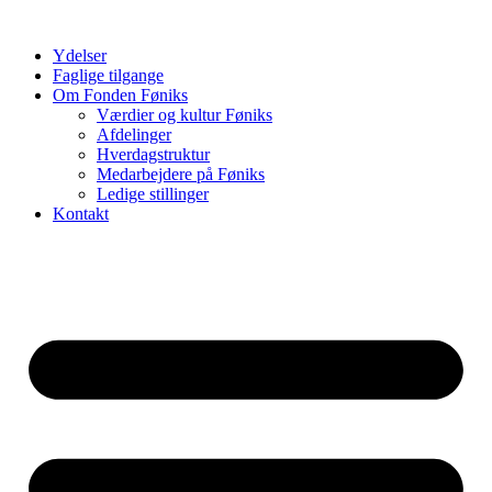
Videre
til
Ydelser
indhold
Faglige tilgange
Om Fonden Føniks
Værdier og kultur Føniks
Afdelinger
Hverdagstruktur
Medarbejdere på Føniks
Ledige stillinger
Kontakt