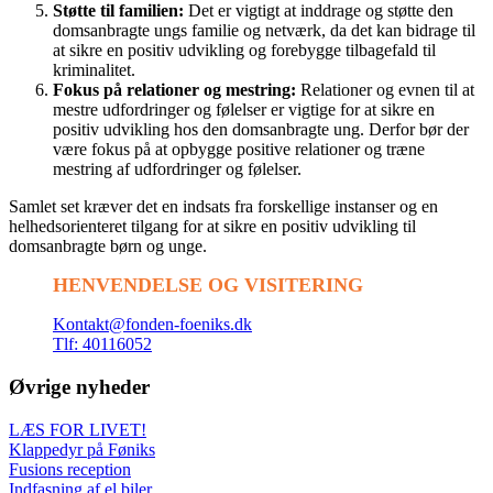
Støtte til familien:
Det er vigtigt at inddrage og støtte den
domsanbragte ungs familie og netværk, da det kan bidrage til
at sikre en positiv udvikling og forebygge tilbagefald til
kriminalitet.
Fokus på relationer og mestring:
Relationer og evnen til at
mestre udfordringer og følelser er vigtige for at sikre en
positiv udvikling hos den domsanbragte ung. Derfor bør der
være fokus på at opbygge positive relationer og træne
mestring af udfordringer og følelser.
Samlet set kræver det en indsats fra forskellige instanser og en
helhedsorienteret tilgang for at sikre en positiv udvikling til
domsanbragte børn og unge.
HENVENDELSE OG VISITERING
Kontakt@fonden-foeniks.dk
Tlf: 40116052
Øvrige nyheder
LÆS FOR LIVET!
Klappedyr på Føniks
Fusions reception
Indfasning af el biler