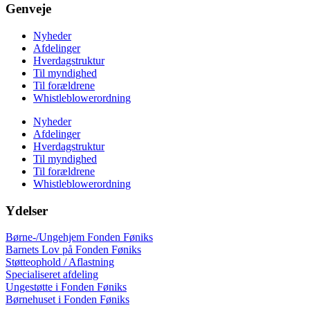
Genveje
Nyheder
Afdelinger
Hverdagstruktur
Til myndighed
Til forældrene
Whistleblowerordning
Nyheder
Afdelinger
Hverdagstruktur
Til myndighed
Til forældrene
Whistleblowerordning
Ydelser
Børne-/Ungehjem Fonden Føniks
Barnets Lov på Fonden Føniks
Støtteophold / Aflastning
Specialiseret afdeling
Ungestøtte i Fonden Føniks
Børnehuset i Fonden Føniks