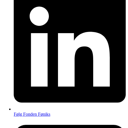
Følg Fonden Føniks