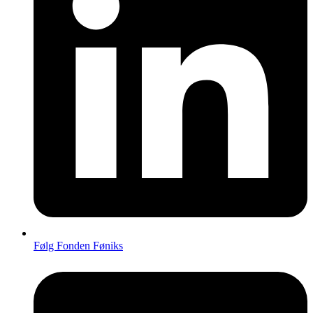
Følg Fonden Føniks