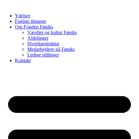
Videre
til
Ydelser
indhold
Faglige tilgange
Om Fonden Føniks
Værdier og kultur Føniks
Afdelinger
Hverdagstruktur
Medarbejdere på Føniks
Ledige stillinger
Kontakt