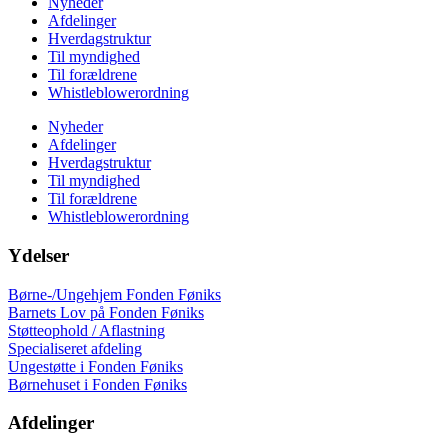
Nyheder
Afdelinger
Hverdagstruktur
Til myndighed
Til forældrene
Whistleblowerordning
Nyheder
Afdelinger
Hverdagstruktur
Til myndighed
Til forældrene
Whistleblowerordning
Ydelser
Børne-/Ungehjem Fonden Føniks
Barnets Lov på Fonden Føniks
Støtteophold / Aflastning
Specialiseret afdeling
Ungestøtte i Fonden Føniks
Børnehuset i Fonden Føniks
Afdelinger