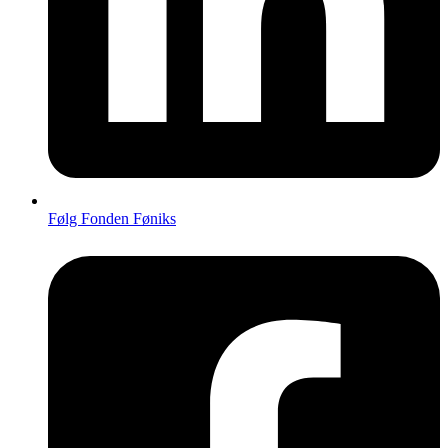
Følg Fonden Føniks