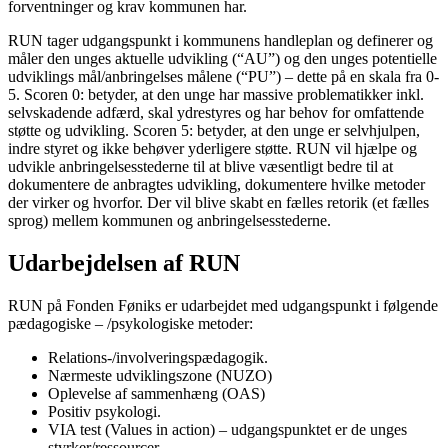
forventninger og krav kommunen har.
RUN tager udgangspunkt i kommunens handleplan og definerer og
måler den unges aktuelle udvikling (“AU”) og den unges potentielle
udviklings mål/anbringelses målene (“PU”) – dette på en skala fra 0-
5. Scoren 0: betyder, at den unge har massive problematikker inkl.
selvskadende adfærd, skal ydrestyres og har behov for omfattende
støtte og udvikling. Scoren 5: betyder, at den unge er selvhjulpen,
indre styret og ikke behøver yderligere støtte. RUN vil hjælpe og
udvikle anbringelsesstederne til at blive væsentligt bedre til at
dokumentere de anbragtes udvikling, dokumentere hvilke metoder
der virker og hvorfor. Der vil blive skabt en fælles retorik (et fælles
sprog) mellem kommunen og anbringelsesstederne.
Udarbejdelsen af RUN
RUN på Fonden Føniks er udarbejdet med udgangspunkt i følgende
pædagogiske – /psykologiske metoder:
Relations-/involveringspædagogik.
Nærmeste udviklingszone (NUZO)
Oplevelse af sammenhæng (OAS)
Positiv psykologi.
VIA test (Values in action) – udgangspunktet er de unges
styrker/ressourcer.