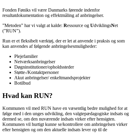
Fonden Føniks vil være Danmarks førende indenfor
resultatdokumentation og effektmåling af anbringelser.
”Metoden” har vi valgt at kalde:
R
essource og
U
dviklings
N
et
(”RUN”).
Run er et fleksibelt værktøj, der er let at anvende i praksis og som
kan anvendes af følgende anbringelsesmuligheder:
Plejefamilier
Netværksanbringelser
Døgninstitutioner/opholdssteder
Støtte-/Kontaktpersoner
Akut anbringelser/ enkeltmandsprojekter
Botilbud
Hvad kan RUN?
Kommunen vil med RUN have en væsentlig bedre mulighed for at
følge med i den unges udvikling, den valgtepædagogiske indsats og
dermed se, om den nuværende indsats virker efter hensigten.
Kommunen vil hurtigt kunne se/kontrollere om anbringelsen virker
efter hensigten og om den aktuelle indsats lever op til de