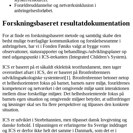
Forældreuddannelse og netværksinklusion i
anbringelsesforløbet.
Forskningsbaseret resultatdokumentation
For at finde en forskningsbaseret metode og samtidig skabe den
bedst mulige tværfaglige kommunikation og forståelsesramme i
anbringelsen, har vi i Fonden Føniks valgt at bygge vores
observationer, statusrapporter og behandlings-/udviklingsplaner op
med udgangspunkt i ICS-trekanten (Integrated Children’s System).
ICS er baseret på et såkaldt eklektisk teorifundament, men tager
overordnet afsæt i ICS, der er baseret på Bronfenbrenners
udviklingsøkologiske systemteori[1]. Bronfenbrenner betoner netop
et helhedsorienteret fokus på barnet, barnets nære miljø, forældrenes
kompetencer og netværket i det omgivende miljø samt interaktionen
mellem disse forskellige miljøer. Det helhedsorienterede fokus på
barnets egen situation og omgivende miljøer betyder, at udfordringer
og løsninger skal ses fra flere perspektiver og tilpasses den konkrete
situation.
ICS er udviklet i Storbritannien, men tilpasset dansk lovgivning og
danske forhold. I tilpasningen er erfaringerne fra Sverige inddraget
og ICS er derfor ikke helt det samme i Danmark, som det er i