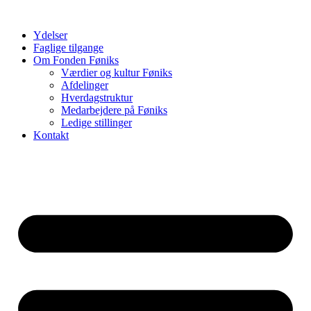
Videre
til
Ydelser
indhold
Faglige tilgange
Om Fonden Føniks
Værdier og kultur Føniks
Afdelinger
Hverdagstruktur
Medarbejdere på Føniks
Ledige stillinger
Kontakt