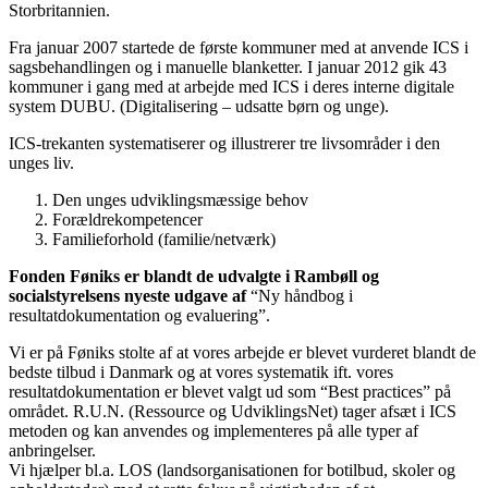
Storbritannien.
Fra januar 2007 startede de første kommuner med at anvende ICS i
sagsbehandlingen og i manuelle blanketter. I januar 2012 gik 43
kommuner i gang med at arbejde med ICS i deres interne digitale
system DUBU. (Digitalisering – udsatte børn og unge).
ICS-trekanten systematiserer og illustrerer tre livsområder i den
unges liv.
Den unges udviklingsmæssige behov
Forældrekompetencer
Familieforhold (familie/netværk)
Fonden Føniks er blandt de udvalgte i Rambøll og
socialstyrelsens nyeste udgave af
“Ny håndbog i
resultatdokumentation og evaluering”.
Vi er på Føniks stolte af at vores arbejde er blevet vurderet blandt de
bedste tilbud i Danmark og at vores systematik ift. vores
resultatdokumentation er blevet valgt ud som “Best practices” på
området. R.U.N. (Ressource og UdviklingsNet) tager afsæt i ICS
metoden og kan anvendes og implementeres på alle typer af
anbringelser.
Vi hjælper bl.a. LOS (landsorganisationen for botilbud, skoler og