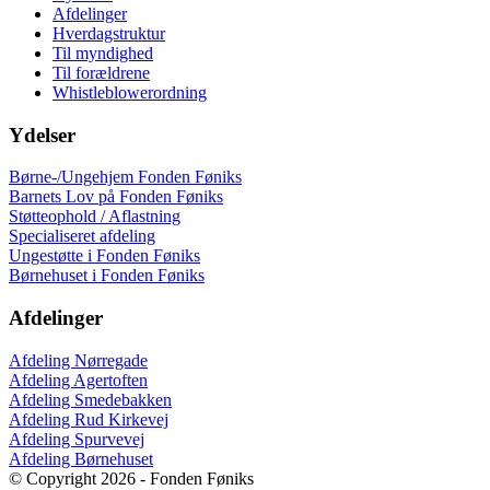
Afdelinger
Hverdagstruktur
Til myndighed
Til forældrene
Whistleblowerordning
Ydelser
Børne-/Ungehjem Fonden Føniks
Barnets Lov på Fonden Føniks
Støtteophold / Aflastning
Specialiseret afdeling
Ungestøtte i Fonden Føniks
Børnehuset i Fonden Føniks
Afdelinger
Afdeling Nørregade
Afdeling Agertoften
Afdeling Smedebakken
Afdeling Rud Kirkevej
Afdeling Spurvevej
Afdeling Børnehuset
© Copyright 2026 - Fonden Føniks