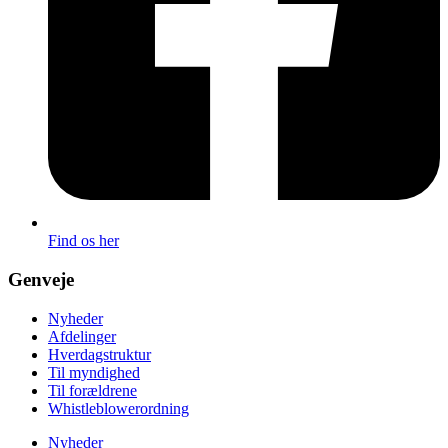
Find os her
Genveje
Nyheder
Afdelinger
Hverdagstruktur
Til myndighed
Til forældrene
Whistleblowerordning
Nyheder