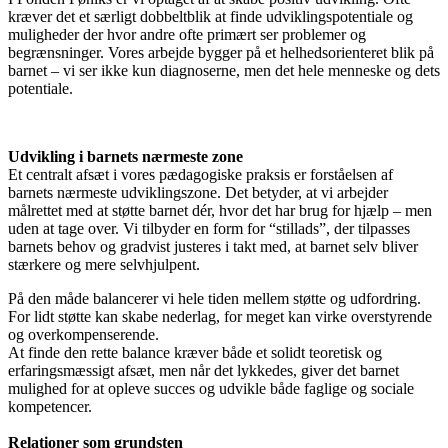
kræver det et særligt dobbeltblik at finde udviklingspotentiale og
muligheder der hvor andre ofte primært ser problemer og
begrænsninger. Vores arbejde bygger på et helhedsorienteret blik på
barnet – vi ser ikke kun diagnoserne, men det hele menneske og dets
potentiale.
Udvikling i barnets nærmeste zone
Et centralt afsæt i vores pædagogiske praksis er forståelsen af
barnets nærmeste udviklingszone. Det betyder, at vi arbejder
målrettet med at støtte barnet dér, hvor det har brug for hjælp – men
uden at tage over. Vi tilbyder en form for “stillads”, der tilpasses
barnets behov og gradvist justeres i takt med, at barnet selv bliver
stærkere og mere selvhjulpent.
På den måde balancerer vi hele tiden mellem støtte og udfordring.
For lidt støtte kan skabe nederlag, for meget kan virke overstyrende
og overkompenserende.
At finde den rette balance kræver både et solidt teoretisk og
erfaringsmæssigt afsæt, men når det lykkedes, giver det barnet
mulighed for at opleve succes og udvikle både faglige og sociale
kompetencer.
Relationer som grundsten