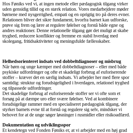
Hos Føniks ved vi, at ingen metode eller pædagogisk tilgang virker
uden gensidig tillid og en stærk relation. Vores medarbejdere møder
børnene med nysgerrighed, empati og en oprigtig tro på deres evner.
Relationen bliver det sikre fundament, hvorfra barnet kan udforske,
prøve sig frem og lære at regulere følelser og forstå både egne og
andres reaktioner. Denne relationelle tilgang gør det muligt at skabe
tryghed, reducere konflikter og fremme en stabil hverdag med
skolegang, fritidsaktiviteter og meningsfulde fællesskaber.
Helhedsorienteret indsats ved dobbeltdiagnoser og misbrug
Når børn og unge kæmper med dobbeltdiagnoser – eller med både
psykiske udfordringer og ofte et skadeligt forbrug af euforiserende
stoffer – kræver det en særlig indsats. Vi arbejder her med flere spor
samtidig: struktur og forudsigelighed i hverdagen, relationel tryghed
og tilpassede udfordringer.
Det skadelige forbrug af euforiserende stoffer ser vi ofte som et
forsøg på at dæmpe uro eller svære følelser. Ved at kombinere
forudsigelige rammer med en specialiseret pædagogisk tilgang, der
styrker barnets evne til at forstå og regulere sig selv, mindsker vi
behovet for at de unge søger løsninger i rusmidler eller risikoadfærd.
Dokumentation og udviklingsspor
Et kendetegn ved Fonden Føniks er, at vi arbejder med en høj grad