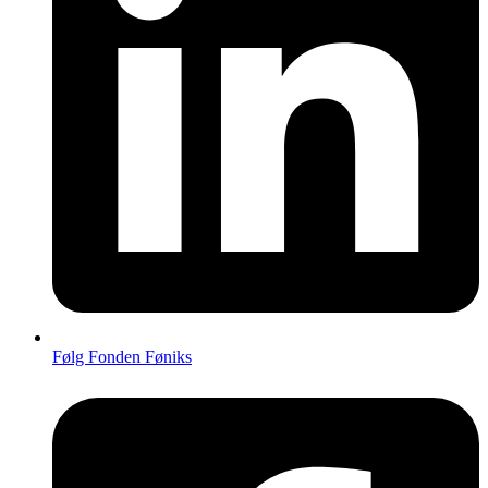
Følg Fonden Føniks