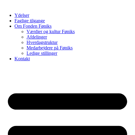
Videre
til
Ydelser
indhold
Faglige tilgange
Om Fonden Føniks
Værdier og kultur Føniks
Afdelinger
Hverdagstruktur
Medarbejdere på Føniks
Ledige stillinger
Kontakt