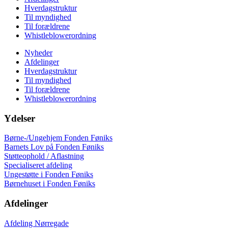
Hverdagstruktur
Til myndighed
Til forældrene
Whistleblowerordning
Nyheder
Afdelinger
Hverdagstruktur
Til myndighed
Til forældrene
Whistleblowerordning
Ydelser
Børne-/Ungehjem Fonden Føniks
Barnets Lov på Fonden Føniks
Støtteophold / Aflastning
Specialiseret afdeling
Ungestøtte i Fonden Føniks
Børnehuset i Fonden Føniks
Afdelinger
Afdeling Nørregade