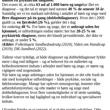
mindst én psykiatrisk diagnose
.
Det svarer til, at cirka
63 ud af 1.000 børn og unge
har fået en
diagnose – og det tal er steget med næsten
40 % de seneste
10
år
.
Samtidig ser vi en markant udvikling i antallet af børn og unge med
flere diagnoser på én gang (dobbeltdiagnoser)
. Hvor det i 2009
gjaldt ca.
en fjerdedel (26 %)
,
gælder det i dag
for omkring
40 %
. For børn og unge, der er
anbragt uden for
hjemmet
,
er udfordringen endnu større: her har
20-25 % en
psykiatrisk diagnose
,
mens det blandt jævnaldrende, der ikke er
anbragt, er under
5 %
.
(
Kilder:
Folketingets Sundhedsudvalg (2024), Viden om Handicap
(2019), DK-Sundhed (2022).
Tallene viser tydeligt, at både diagnoser og dobbeltdiagnoser fylder
mere i dag end tidligere – og at behovet for en målrettet og
helhedsorienteret indsats i arbejdet med børn og unge, er større og
vigtigere end nogensinde.
Når børn og unge anbringes uden for hjemmet, er det ofte fordi de
står med komplekse udfordringer – både psykiske, sociale og
følelsesmæssige. Mange har oplevet omsorgssvigt, traumer eller
adfærdsforstyrrelser, og ofte møder vi børn og unge med
dobbeltdiagnoser, hvor flere vanskeligheder er til stede samtidig,
hvilket kræver en høj faglighed og en individuel og specialiseret
indsats.
I Fonden Føniks er vi optaget af at skabe positiv udvikling. Ofte