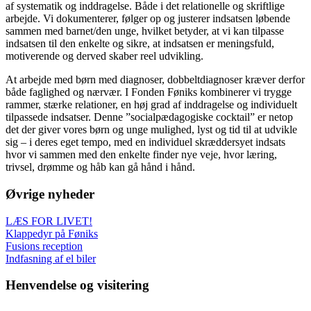
af systematik og inddragelse. Både i det relationelle og skriftlige
arbejde. Vi dokumenterer, følger op og justerer indsatsen løbende
sammen med barnet/den unge, hvilket betyder, at vi kan tilpasse
indsatsen til den enkelte og sikre, at indsatsen er meningsfuld,
motiverende og derved skaber reel udvikling.
At arbejde med børn med diagnoser, dobbeltdiagnoser kræver derfor
både faglighed og nærvær. I Fonden Føniks kombinerer vi trygge
rammer, stærke relationer, en høj grad af inddragelse og individuelt
tilpassede indsatser. Denne ”socialpædagogiske cocktail” er netop
det der giver vores børn og unge mulighed, lyst og tid til at udvikle
sig – i deres eget tempo, med en individuel skræddersyet indsats
hvor vi sammen med den enkelte finder nye veje, hvor læring,
trivsel, drømme og håb kan gå hånd i hånd.
Øvrige nyheder
LÆS FOR LIVET!
Klappedyr på Føniks
Fusions reception
Indfasning af el biler
Henvendelse og visitering